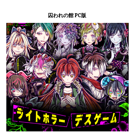
囚われの館 PC版